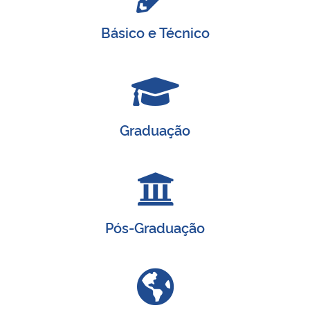
Ministério da Cidadania
Básico e Técnico
Ministério da Saúde
Ministério de Minas e Energia
Ministério da Ciência, Tecnologia, Inovações e Comunicações
Graduação
Ministério do Meio Ambiente
Ministério do Turismo
Pós-Graduação
Ministério do Desenvolvimento Regional
Controladoria-Geral da União
Ministério da Mulher, da Família e dos Direitos Humanos