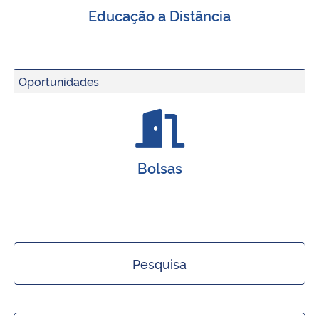
Educação a Distância
Secretaria-Geral
Secretaria de Governo
Oportunidades
Gabinete de Segurança Institucional
Advocacia-Geral da União
Bolsas
Banco Central do Brasil
Planalto
Pesquisa